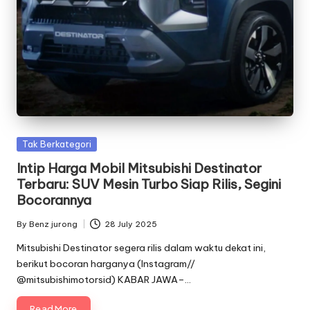
Posted
Tak Berkategori
in
Intip Harga Mobil Mitsubishi Destinator
Terbaru: SUV Mesin Turbo Siap Rilis, Segini
Bocorannya
By
Benz jurong
28 July 2025
Posted
by
Mitsubishi Destinator segera rilis dalam waktu dekat ini,
berikut bocoran harganya (Instagram//
@mitsubishimotorsid) KABAR JAWA–…
Read More