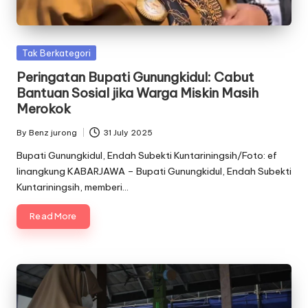
Posted
Tak Berkategori
in
Peringatan Bupati Gunungkidul: Cabut
Bantuan Sosial jika Warga Miskin Masih
Merokok
By
Benz jurong
31 July 2025
Posted
by
Bupati Gunungkidul, Endah Subekti Kuntariningsih/Foto: ef
linangkung KABARJAWA – Bupati Gunungkidul, Endah Subekti
Kuntariningsih, memberi…
Read More