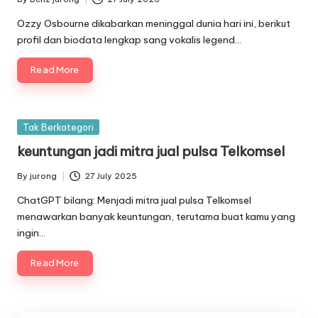
Posted
by
Ozzy Osbourne dikabarkan meninggal dunia hari ini, berikut
profil dan biodata lengkap sang vokalis legend…
Read More
Posted
Tak Berkategori
in
keuntungan jadi mitra jual pulsa Telkomsel
By
jurong
27 July 2025
Posted
by
ChatGPT bilang: Menjadi mitra jual pulsa Telkomsel
menawarkan banyak keuntungan, terutama buat kamu yang
ingin…
Read More