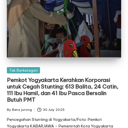
Posted
Tak Berkategori
in
Pemkot Yogyakarta Kerahkan Korporasi
untuk Cegah Stunting: 613 Balita, 24 Catin,
111 Ibu Hamil, dan 41 Ibu Pasca Bersalin
Butuh PMT
By
Benz jurong
30 July 2025
Posted
by
Pencegahan Stunting di Yogyakarta/Foto: Pemkot
Yogyakarta KABARJAWA – Pemerintah Kota Yogyakarta