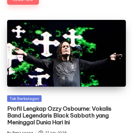
Posted
Tak Berkategori
in
Profil Lengkap Ozzy Osbourne: Vokalis
Band Legendaris Black Sabbath yang
Meninggal Dunia Hari Ini
By
Benz jurong
27 July 2025