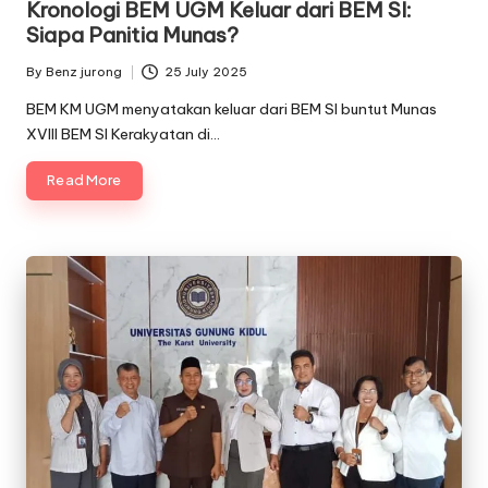
Kronologi BEM UGM Keluar dari BEM SI:
Siapa Panitia Munas?
By
Benz jurong
25 July 2025
Posted
by
BEM KM UGM menyatakan keluar dari BEM SI buntut Munas
XVIII BEM SI Kerakyatan di…
Read More