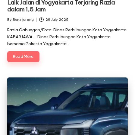
Laik Jalan di Yogyakarta Terjaring Razia
dalam 1,5 Jam
By
Benz jurong
29 July 2025
Posted
by
Razia Gabungan/Foto: Dinas Perhubungan Kota Yogyakarta
KABARJAWA – Dinas Perhubungan Kota Yogyakarta
bersama Polresta Yogyakarta…
Read More