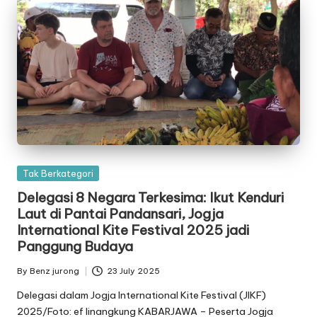
Posted
Tak Berkategori
in
Delegasi 8 Negara Terkesima: Ikut Kenduri
Laut di Pantai Pandansari, Jogja
International Kite Festival 2025 jadi
Panggung Budaya
By
Benz jurong
23 July 2025
Posted
by
Delegasi dalam Jogja International Kite Festival (JIKF)
2025/Foto: ef linangkung KABARJAWA – Peserta Jogja