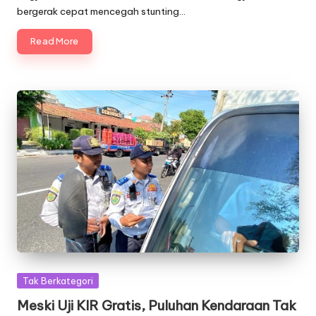
bergerak cepat mencegah stunting…
Read More
Posted
Tak Berkategori
in
Meski Uji KIR Gratis, Puluhan Kendaraan Tak