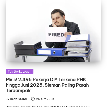
Posted
Tak Berkategori
in
Miris! 2.495 Pekerja DIY Terkena PHK
hingga Juni 2025, Sleman Paling Parah
Terdampak
By
Benz jurong
26 July 2025
Posted
by
Banyak Pekerja DIY Terkena PHK/Foto Ilustrasi: Freepik