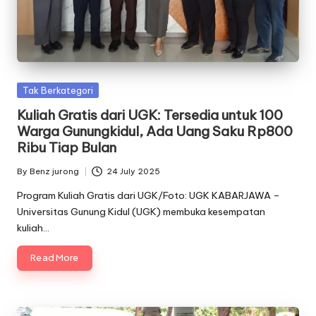
Posted
Tak Berkategori
in
Kuliah Gratis dari UGK: Tersedia untuk 100
Warga Gunungkidul, Ada Uang Saku Rp800
Ribu Tiap Bulan
By
Benz jurong
24 July 2025
Posted
by
Program Kuliah Gratis dari UGK/Foto: UGK KABARJAWA –
Universitas Gunung Kidul (UGK) membuka kesempatan
kuliah…
Read More