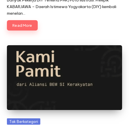
KABARJAWA – Daerah Istimewa Yogyakarta (DIY) kembali
menelan…
Read More
Posted
Tak Berkategori
in