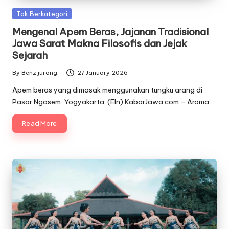
Posted
Tak Berkategori
in
Mengenal Apem Beras, Jajanan Tradisional
Jawa Sarat Makna Filosofis dan Jejak
Sejarah
By
Benz jurong
27 January 2026
Posted
by
Apem beras yang dimasak menggunakan tungku arang di
Pasar Ngasem, Yogyakarta. (Eln) KabarJawa.com – Aroma…
Read More