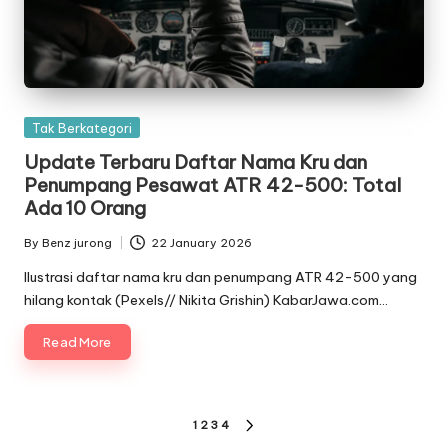
Posted
Tak Berkategori
in
Update Terbaru Daftar Nama Kru dan
Penumpang Pesawat ATR 42-500: Total
Ada 10 Orang
By
Benz jurong
22 January 2026
Posted
by
Ilustrasi daftar nama kru dan penumpang ATR 42-500 yang
hilang kontak (Pexels// Nikita Grishin) KabarJawa.com…
Read More
Posts
1
2
3
4
NEXT