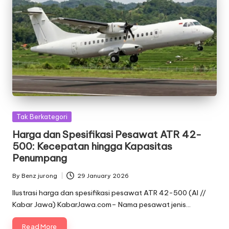
Posted
Tak Berkategori
in
Harga dan Spesifikasi Pesawat ATR 42-
500: Kecepatan hingga Kapasitas
Penumpang
By
Benz jurong
29 January 2026
Posted
by
Ilustrasi harga dan spesifikasi pesawat ATR 42-500 (AI //
Kabar Jawa) KabarJawa.com– Nama pesawat jenis…
Read More