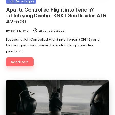
Posted
Tak Berkategori
in
Apa Itu Controlled Flight into Terrain?
Istilah yang Disebut KNKT Soal Insiden ATR
42-500
By
Benz jurong
23 January 2026
Posted
by
Ilustrasi istilah Controlled Flight into Terrain (CFIT) yang
belakangan ramai disebut berkaitan dengan insiden
pesawat…
Read More