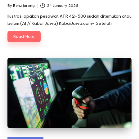
By
Benz jurong
24 January 2026
Posted
by
Ilustrasi apakah pesawat ATR 42-500 sudah ditemukan atau
belum (AI // Kabar Jawa) KabarJawa.com– Setelah…
Read More