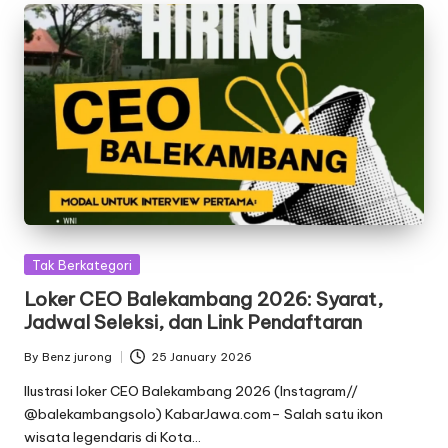
Posted
Tak Berkategori
in
Loker CEO Balekambang 2026: Syarat,
Jadwal Seleksi, dan Link Pendaftaran
By
Benz jurong
25 January 2026
Posted
by
Ilustrasi loker CEO Balekambang 2026 (Instagram//
@balekambangsolo) KabarJawa.com– Salah satu ikon
wisata legendaris di Kota…