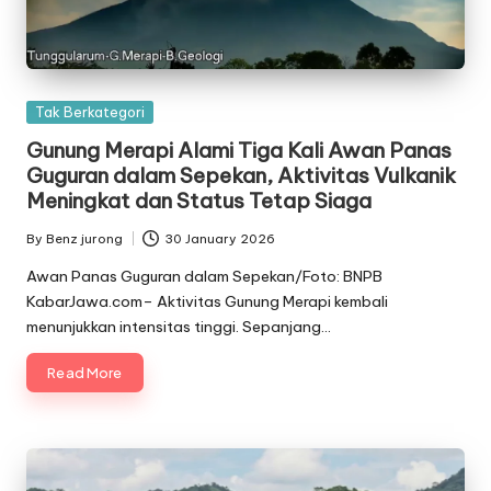
Posted
Tak Berkategori
in
Gunung Merapi Alami Tiga Kali Awan Panas
Guguran dalam Sepekan, Aktivitas Vulkanik
Meningkat dan Status Tetap Siaga
By
Benz jurong
30 January 2026
Posted
by
Awan Panas Guguran dalam Sepekan/Foto: BNPB
KabarJawa.com– Aktivitas Gunung Merapi kembali
menunjukkan intensitas tinggi. Sepanjang…
Read More