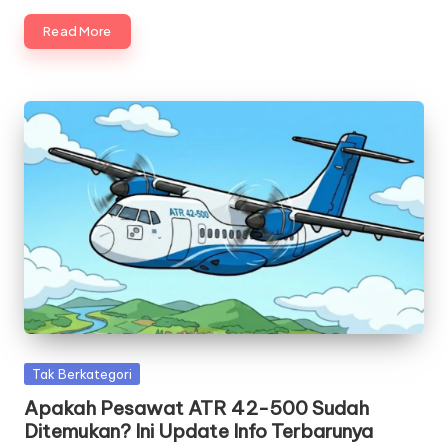
Read More
Posted
Tak Berkategori
in
Apakah Pesawat ATR 42-500 Sudah
Ditemukan? Ini Update Info Terbarunya