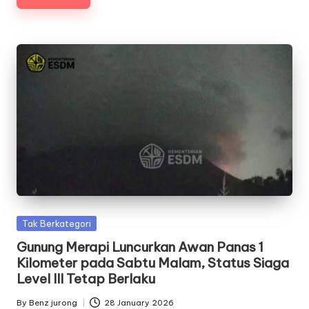
Posted
Tak Berkategori
in
Gunung Merapi Luncurkan Awan Panas 1
Kilometer pada Sabtu Malam, Status Siaga
Level III Tetap Berlaku
By
Benz jurong
28 January 2026
Posted