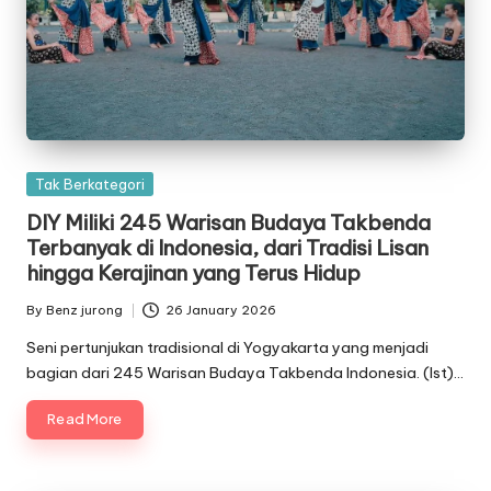
Posted
Tak Berkategori
in
DIY Miliki 245 Warisan Budaya Takbenda
Terbanyak di Indonesia, dari Tradisi Lisan
hingga Kerajinan yang Terus Hidup
By
Benz jurong
26 January 2026
Posted
by
Seni pertunjukan tradisional di Yogyakarta yang menjadi
bagian dari 245 Warisan Budaya Takbenda Indonesia. (Ist)…
Read More