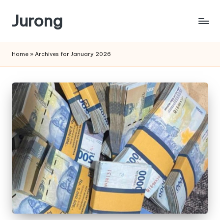
Jurong
Skip
to
content
Home
»
Archives for January 2026