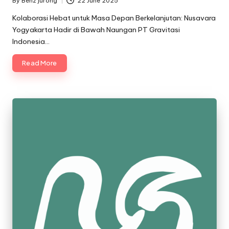
By
Benz jurong
22 June 2025
Posted
by
Kolaborasi Hebat untuk Masa Depan Berkelanjutan: Nusavara
Yogyakarta Hadir di Bawah Naungan PT Gravitasi
Indonesia…
Read More