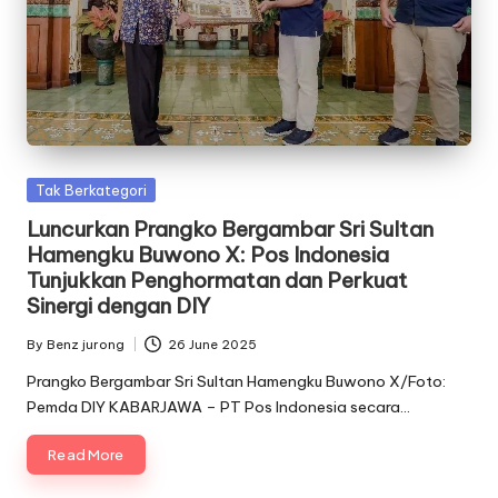
Posted
Tak Berkategori
in
Luncurkan Prangko Bergambar Sri Sultan
Hamengku Buwono X: Pos Indonesia
Tunjukkan Penghormatan dan Perkuat
Sinergi dengan DIY
By
Benz jurong
26 June 2025
Posted
by
Prangko Bergambar Sri Sultan Hamengku Buwono X/Foto:
Pemda DIY KABARJAWA – PT Pos Indonesia secara…
Read More