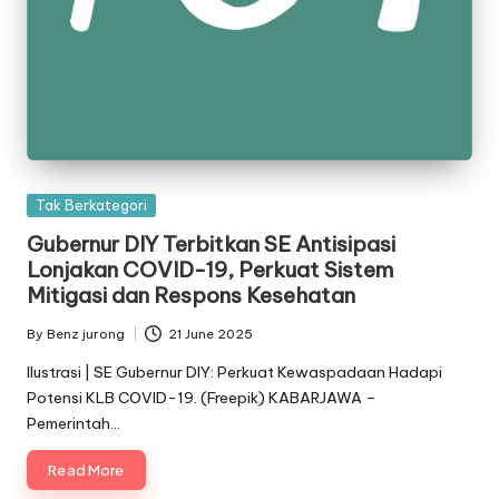
Posted
Tak Berkategori
in
Gubernur DIY Terbitkan SE Antisipasi
Lonjakan COVID-19, Perkuat Sistem
Mitigasi dan Respons Kesehatan
By
Benz jurong
21 June 2025
Posted
by
Ilustrasi | SE Gubernur DIY: Perkuat Kewaspadaan Hadapi
Potensi KLB COVID-19. (Freepik) KABARJAWA –
Pemerintah…
Read More