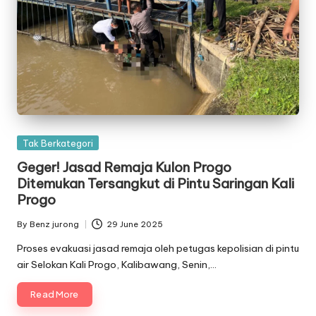
Posted
Tak Berkategori
in
Geger! Jasad Remaja Kulon Progo
Ditemukan Tersangkut di Pintu Saringan Kali
Progo
By
Benz jurong
29 June 2025
Posted
by
Proses evakuasi jasad remaja oleh petugas kepolisian di pintu
air Selokan Kali Progo, Kalibawang, Senin,…
Read More