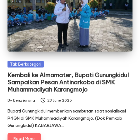
Posted
Tak Berkategori
in
Kembali ke Almamater, Bupati Gunungkidul
Sampaikan Pesan Antinarkoba di SMK
Muhammadiyah Karangmojo
By
Benz jurong
23 June 2025
Posted
by
Bupati Gunungkidul memberikan sambutan saat sosialisasi
P4GN di SMK Muhammadiyah Karangmojo. (Dok Pemkab
Gunungkidul) KABARJAWA…
Read More