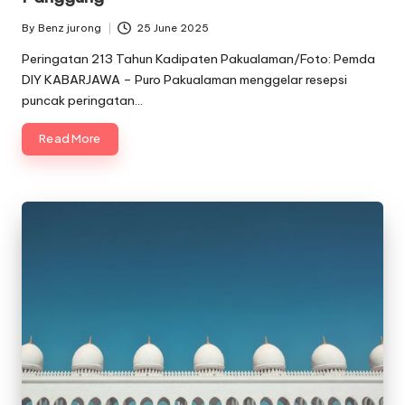
By
Benz jurong
25 June 2025
Posted
by
Peringatan 213 Tahun Kadipaten Pakualaman/Foto: Pemda
DIY KABARJAWA – Puro Pakualaman menggelar resepsi
puncak peringatan…
Read More