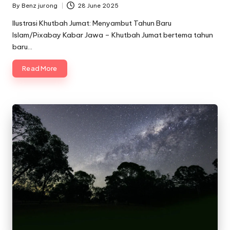
By
Benz jurong
28 June 2025
Posted
by
Ilustrasi Khutbah Jumat: Menyambut Tahun Baru
Islam/Pixabay Kabar Jawa – Khutbah Jumat bertema tahun
baru…
Read More