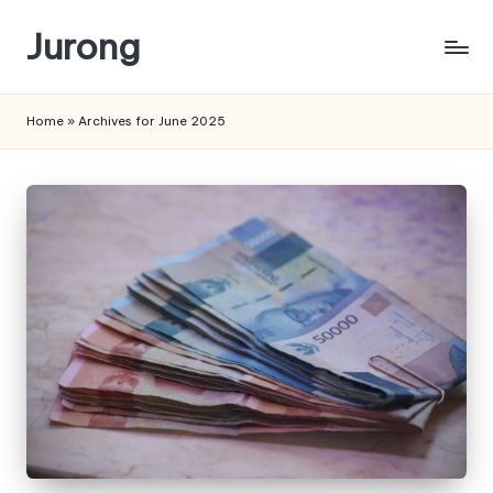
Jurong
Skip
to
content
Home
»
Archives for June 2025