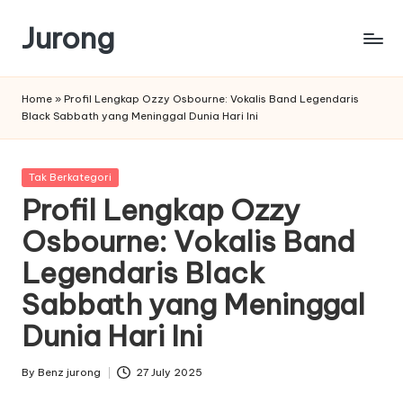
Jurong
Skip
to
content
Home
»
Profil Lengkap Ozzy Osbourne: Vokalis Band Legendaris
Black Sabbath yang Meninggal Dunia Hari Ini
Posted
Tak Berkategori
in
Profil Lengkap Ozzy
Osbourne: Vokalis Band
Legendaris Black
Sabbath yang Meninggal
Dunia Hari Ini
By
Benz jurong
27 July 2025
Posted
by