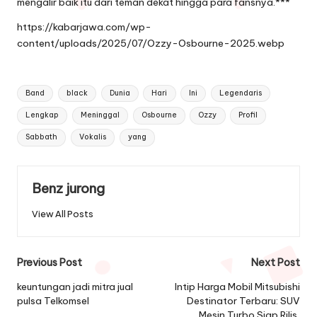
mengalir baik itu dari teman dekat hingga para fansnya.***
https://kabarjawa.com/wp-
content/uploads/2025/07/Ozzy-Osbourne-2025.webp
Tags:
Band
black
Dunia
Hari
Ini
Legendaris
Lengkap
Meninggal
Osbourne
Ozzy
Profil
Sabbath
Vokalis
yang
Benz jurong
View All Posts
Post
Previous Post
Next Post
navigation
keuntungan jadi mitra jual
Intip Harga Mobil Mitsubishi
pulsa Telkomsel
Destinator Terbaru: SUV
Mesin Turbo Siap Rilis,