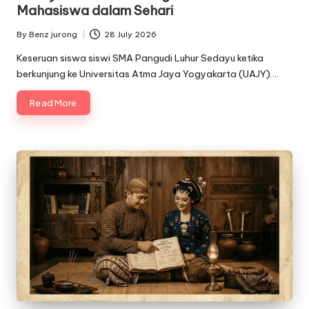
Mahasiswa dalam Sehari
By
Benz jurong
28 July 2026
Posted
by
Keseruan siswa siswi SMA Pangudi Luhur Sedayu ketika
berkunjung ke Universitas Atma Jaya Yogyakarta (UAJY).…
Read More