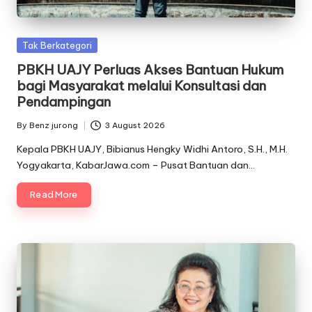
Posted
Tak Berkategori
in
PBKH UAJY Perluas Akses Bantuan Hukum
bagi Masyarakat melalui Konsultasi dan
Pendampingan
By
Benz jurong
3 August 2026
Posted
by
Kepala PBKH UAJY, Bibianus Hengky Widhi Antoro, S.H., M.H.
Yogyakarta, KabarJawa.com – Pusat Bantuan dan…
Read More