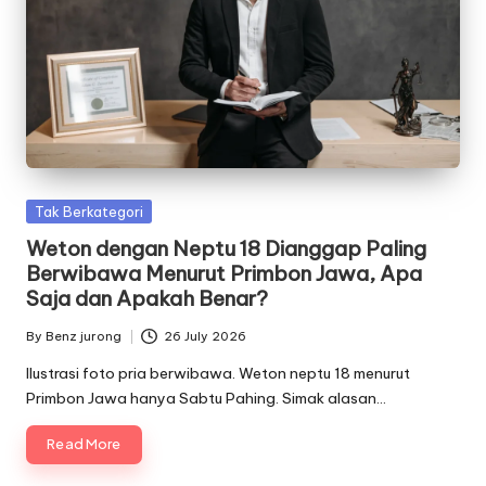
Posted
Tak Berkategori
in
Weton dengan Neptu 18 Dianggap Paling
Berwibawa Menurut Primbon Jawa, Apa
Saja dan Apakah Benar?
By
Benz jurong
26 July 2026
Posted
by
Ilustrasi foto pria berwibawa. Weton neptu 18 menurut
Primbon Jawa hanya Sabtu Pahing. Simak alasan…
Read More