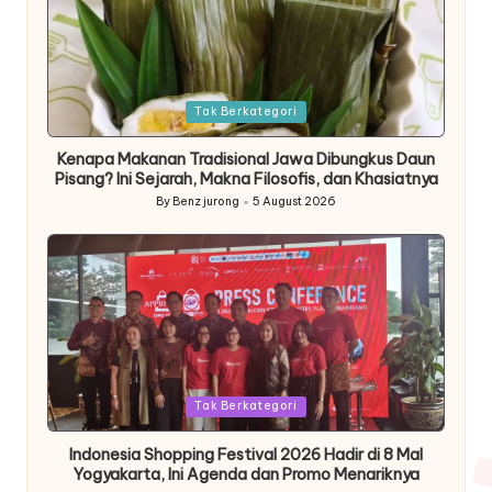
Posted
Tak Berkategori
in
Kenapa Makanan Tradisional Jawa Dibungkus Daun
Pisang? Ini Sejarah, Makna Filosofis, dan Khasiatnya
By
Benz jurong
5 August 2026
Posted
by
Posted
Tak Berkategori
in
Indonesia Shopping Festival 2026 Hadir di 8 Mal
Yogyakarta, Ini Agenda dan Promo Menariknya