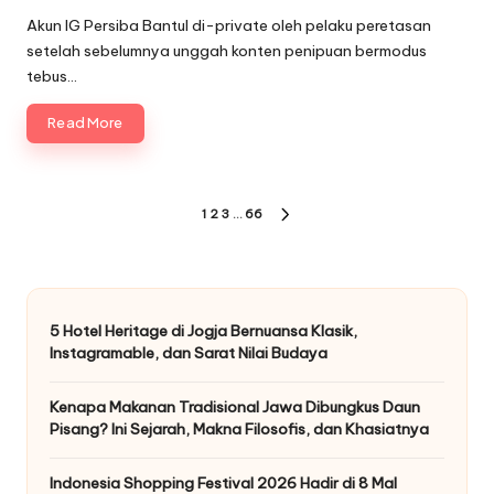
by
Akun IG Persiba Bantul di-private oleh pelaku peretasan
setelah sebelumnya unggah konten penipuan bermodus
tebus…
Read More
Posts
1
2
3
…
66
NEXT
pagination
PAGE
5 Hotel Heritage di Jogja Bernuansa Klasik,
Instagramable, dan Sarat Nilai Budaya
Kenapa Makanan Tradisional Jawa Dibungkus Daun
Pisang? Ini Sejarah, Makna Filosofis, dan Khasiatnya
Indonesia Shopping Festival 2026 Hadir di 8 Mal