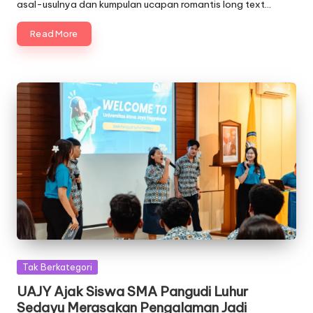
asal-usulnya dan kumpulan ucapan romantis long text…
Read More
Posted
Tak Berkategori
in
UAJY Ajak Siswa SMA Pangudi Luhur
Sedayu Merasakan Pengalaman Jadi