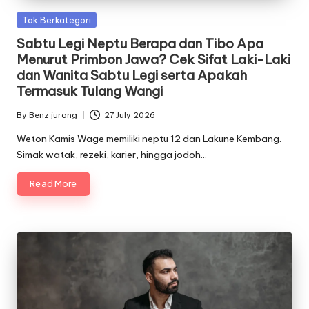
Posted
Tak Berkategori
in
Sabtu Legi Neptu Berapa dan Tibo Apa
Menurut Primbon Jawa? Cek Sifat Laki-Laki
dan Wanita Sabtu Legi serta Apakah
Termasuk Tulang Wangi
By
Benz jurong
27 July 2026
Posted
by
Weton Kamis Wage memiliki neptu 12 dan Lakune Kembang.
Simak watak, rezeki, karier, hingga jodoh…
Read More