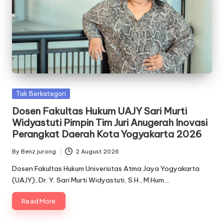
Posted
Tak Berkategori
in
Dosen Fakultas Hukum UAJY Sari Murti
Widyastuti Pimpin Tim Juri Anugerah Inovasi
Perangkat Daerah Kota Yogyakarta 2026
By
Benz jurong
2 August 2026
Posted
by
Dosen Fakultas Hukum Universitas Atma Jaya Yogyakarta
(UAJY), Dr. Y. Sari Murti Widyastuti, S.H., M.Hum.…
Read More