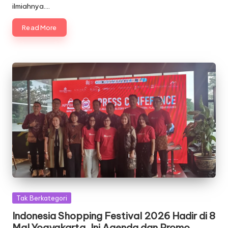
ilmiahnya.…
Read More
Posted
Tak Berkategori
in
Indonesia Shopping Festival 2026 Hadir di 8
Mal Yogyakarta, Ini Agenda dan Promo