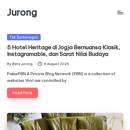
Jurong
Skip
to
content
Posted
Tak Berkategori
in
5 Hotel Heritage di Jogja Bernuansa Klasik,
Instagramable, dan Sarat Nilai Budaya
By
Benz jurong
6 August 2026
Posted
by
PakarPBN A Private Blog Network (PBN) is a collection of
websites that are controlled by…
Read More