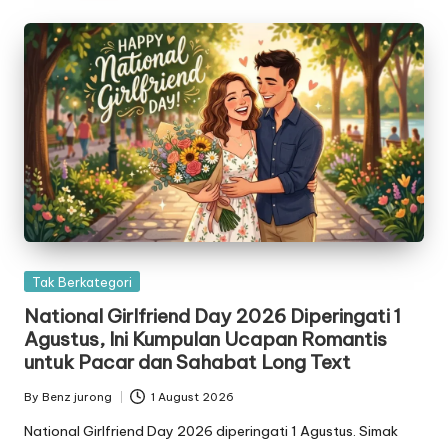
Posted
Tak Berkategori
in
National Girlfriend Day 2026 Diperingati 1
Agustus, Ini Kumpulan Ucapan Romantis
untuk Pacar dan Sahabat Long Text
By
Benz jurong
1 August 2026
Posted
by
National Girlfriend Day 2026 diperingati 1 Agustus. Simak