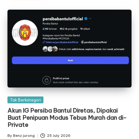
Posted
Tak Berkategori
in
Akun IG Persiba Bantul Diretas, Dipakai
Buat Penipuan Modus Tebus Murah dan di-
Private
By
Benz jurong
25 July 2026
Posted