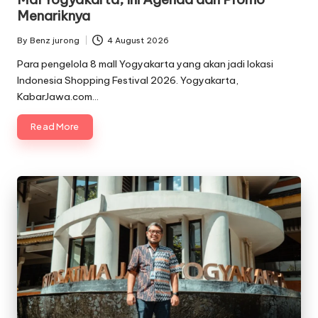
Menariknya
By
Benz jurong
4 August 2026
Posted
by
Para pengelola 8 mall Yogyakarta yang akan jadi lokasi
Indonesia Shopping Festival 2026. Yogyakarta,
KabarJawa.com…
Read More