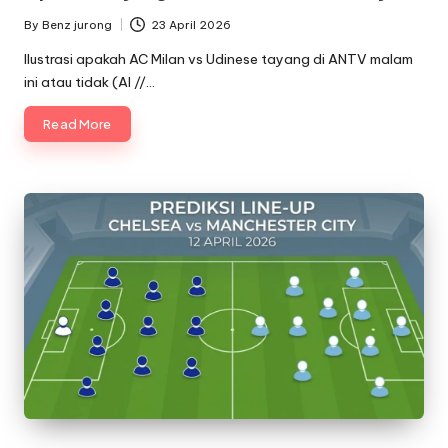
By
Benz jurong
23 April 2026
Posted
by
Ilustrasi apakah AC Milan vs Udinese tayang di ANTV malam
ini atau tidak (AI //…
Read More