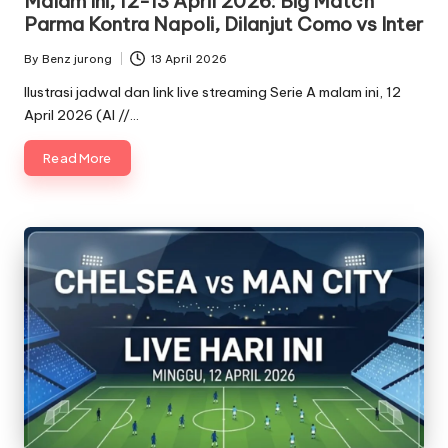
Malam Ini, 12-13 April 2026: Big Match
Parma Kontra Napoli, Dilanjut Como vs Inter
By
Benz jurong
13 April 2026
Posted
by
Ilustrasi jadwal dan link live streaming Serie A malam ini, 12
April 2026 (AI //…
Read More