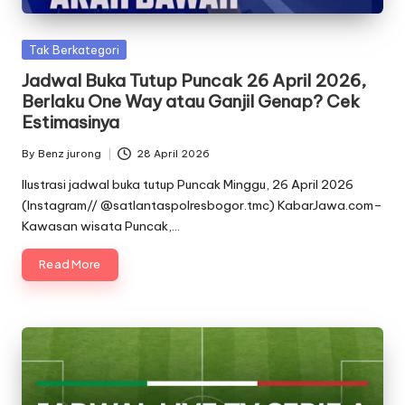
Posted
Tak Berkategori
in
Jadwal Buka Tutup Puncak 26 April 2026,
Berlaku One Way atau Ganjil Genap? Cek
Estimasinya
By
Benz jurong
28 April 2026
Posted
by
Ilustrasi jadwal buka tutup Puncak Minggu, 26 April 2026
(Instagram// @satlantaspolresbogor.tmc) KabarJawa.com–
Kawasan wisata Puncak,…
Read More