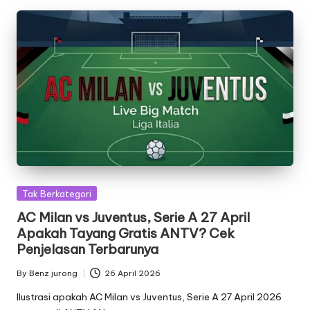
Posted
Tak Berkategori
in
AC Milan vs Juventus, Serie A 27 April
Apakah Tayang Gratis ANTV? Cek
Penjelasan Terbarunya
By
Benz jurong
26 April 2026
Posted
by
Ilustrasi apakah AC Milan vs Juventus, Serie A 27 April 2026