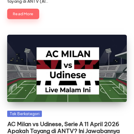
tayang di ANTV (AI…
Read More
Posted
Tak Berkategori
in
AC Milan vs Udinese, Serie A 11 April 2026
Apakah Tayang di ANTV? Ini Jawabannya