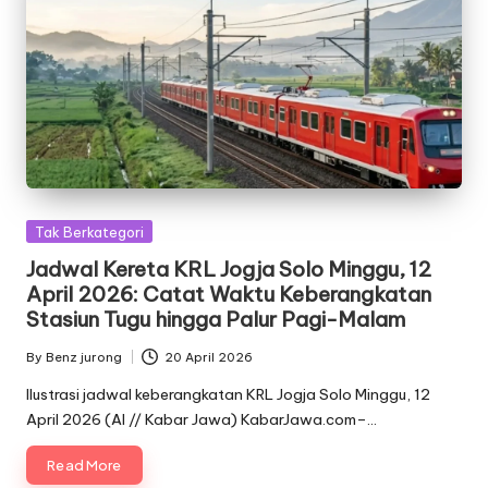
Posted
Tak Berkategori
in
Jadwal Kereta KRL Jogja Solo Minggu, 12
April 2026: Catat Waktu Keberangkatan
Stasiun Tugu hingga Palur Pagi-Malam
By
Benz jurong
20 April 2026
Posted
by
Ilustrasi jadwal keberangkatan KRL Jogja Solo Minggu, 12
April 2026 (AI // Kabar Jawa) KabarJawa.com–…
Read More