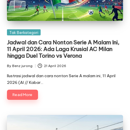
Posted
Tak Berkategori
in
Jadwal dan Cara Nonton Serie A Malam Ini,
11 April 2026: Ada Laga Krusial AC Milan
hingga Duel Torino vs Verona
By
Benz jurong
21 April 2026
Posted
by
Ilustrasi jadwal dan cara nonton Serie A malam ini, 11 April
2026 (AI // Kabar…
Read More