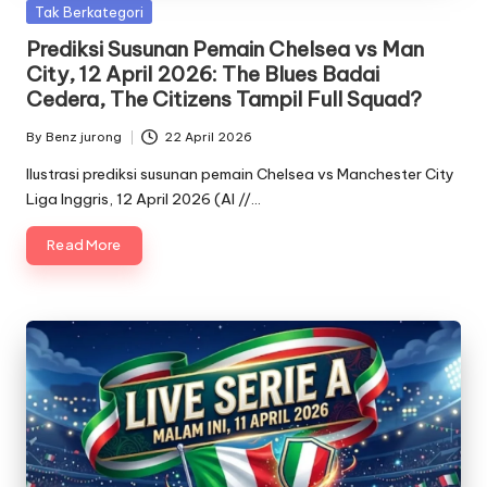
Posted
Tak Berkategori
in
Prediksi Susunan Pemain Chelsea vs Man
City, 12 April 2026: The Blues Badai
Cedera, The Citizens Tampil Full Squad?
By
Benz jurong
22 April 2026
Posted
by
Ilustrasi prediksi susunan pemain Chelsea vs Manchester City
Liga Inggris, 12 April 2026 (AI //…
Read More