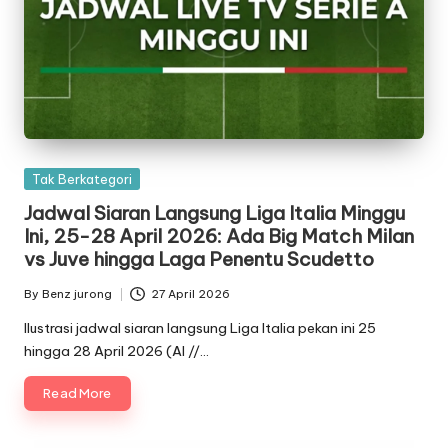
Posted
Tak Berkategori
in
Jadwal Siaran Langsung Liga Italia Minggu
Ini, 25-28 April 2026: Ada Big Match Milan
vs Juve hingga Laga Penentu Scudetto
By
Benz jurong
27 April 2026
Posted
by
Ilustrasi jadwal siaran langsung Liga Italia pekan ini 25
hingga 28 April 2026 (AI //…
Read More