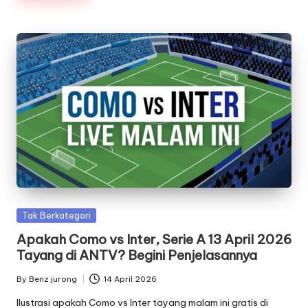
Posted
Tak Berkategori
in
Apakah Como vs Inter, Serie A 13 April 2026
Tayang di ANTV? Begini Penjelasannya
By
Benz jurong
14 April 2026
Posted
by
Ilustrasi apakah Como vs Inter tayang malam ini gratis di