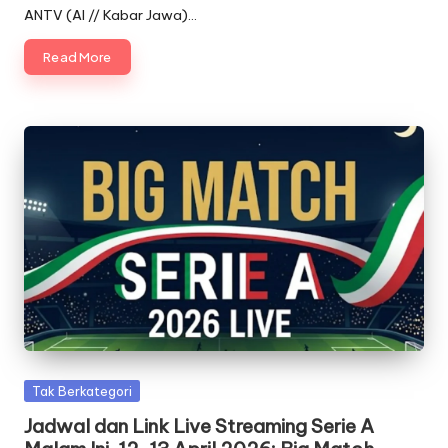
ANTV (AI // Kabar Jawa)…
Read More
Posted
Tak Berkategori
in
Jadwal dan Link Live Streaming Serie A