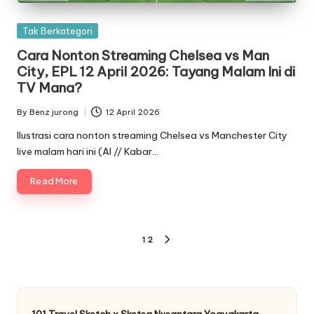
Posted
Tak Berkategori
in
Cara Nonton Streaming Chelsea vs Man
City, EPL 12 April 2026: Tayang Malam Ini di
TV Mana?
By
Benz jurong
12 April 2026
Posted
by
Ilustrasi cara nonton streaming Chelsea vs Manchester City
live malam hari ini (AI // Kabar…
Read More
Posts
1
2
NEXT
pagination
PAGE
101 Travel Sketch x Sketsa Nusantara Yogyakarta