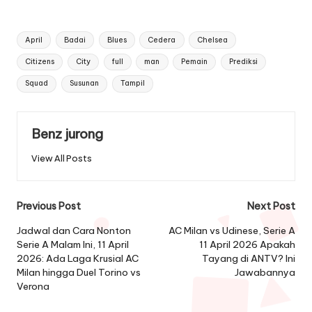
Tags:
April
Badai
Blues
Cedera
Chelsea
Citizens
City
full
man
Pemain
Prediksi
Squad
Susunan
Tampil
Benz jurong
View All Posts
Post
Previous Post
Next Post
navigation
Jadwal dan Cara Nonton
AC Milan vs Udinese, Serie A
Serie A Malam Ini, 11 April
11 April 2026 Apakah
2026: Ada Laga Krusial AC
Tayang di ANTV? Ini
Milan hingga Duel Torino vs
Jawabannya
Verona