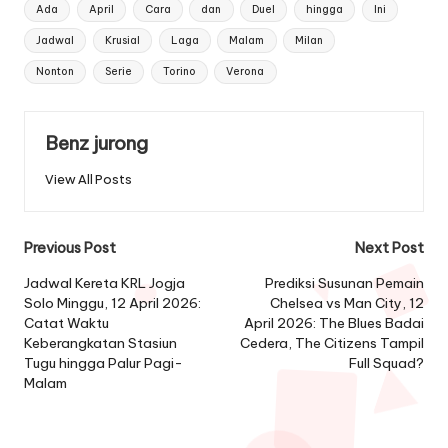
Tags:
Ada
April
Cara
dan
Duel
hingga
Ini
Jadwal
Krusial
Laga
Malam
Milan
Nonton
Serie
Torino
Verona
Benz jurong
View All Posts
Post
Previous Post
Next Post
navigation
Jadwal Kereta KRL Jogja
Prediksi Susunan Pemain
Solo Minggu, 12 April 2026:
Chelsea vs Man City, 12
Catat Waktu
April 2026: The Blues Badai
Keberangkatan Stasiun
Cedera, The Citizens Tampil
Tugu hingga Palur Pagi-
Full Squad?
Malam