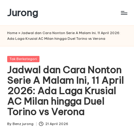
Jurong
Skip
to
content
Home
»
Jadwal dan Cara Nonton Serie A Malam Ini, 11 April 2026:
Ada Laga Krusial AC Milan hingga Duel Torino vs Verona
Posted
Tak Berkategori
in
Jadwal dan Cara Nonton
Serie A Malam Ini, 11 April
2026: Ada Laga Krusial
AC Milan hingga Duel
Torino vs Verona
By
Benz jurong
21 April 2026
Posted
by