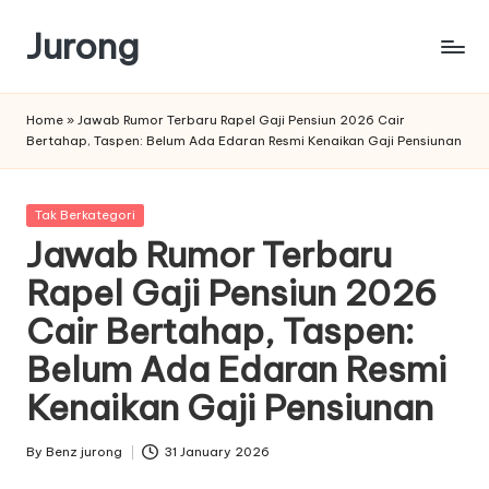
Jurong
Skip
to
content
Home
»
Jawab Rumor Terbaru Rapel Gaji Pensiun 2026 Cair
Bertahap, Taspen: Belum Ada Edaran Resmi Kenaikan Gaji Pensiunan
Posted
Tak Berkategori
in
Jawab Rumor Terbaru
Rapel Gaji Pensiun 2026
Cair Bertahap, Taspen:
Belum Ada Edaran Resmi
Kenaikan Gaji Pensiunan
By
Benz jurong
31 January 2026
Posted
by