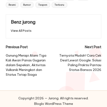
Resmi
Rumor
Taspen
Terbaru
Benz jurong
View All Posts
Post
Previous Post
Next Post
navigation
Gunung Merapi Alami Tiga
Ternyata Mudah! Cara Cek
Kali Awan Panas Guguran
Desil Lewat Google: Solusi
dalam Sepekan, Aktivitas
Paling Praktis Pantau
Vulkanik Meningkat dan
Status Bansos 2026
Status Tetap Siaga
Copyright 2026 — Jurong. All rights reserved.
Bloglo WordPress Theme