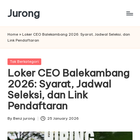
Jurong
Skip
to
content
Home
»
Loker CEO Balekambang 2026: Syarat, Jadwal Seleksi, dan
Link Pendaftaran
Posted
Tak Berkategori
in
Loker CEO Balekambang
2026: Syarat, Jadwal
Seleksi, dan Link
Pendaftaran
By
Benz jurong
25 January 2026
Posted
by