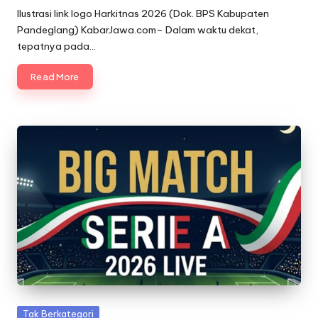
by
Ilustrasi link logo Harkitnas 2026 (Dok. BPS Kabupaten
Pandeglang) KabarJawa.com– Dalam waktu dekat,
tepatnya pada…
Read More
Posted
Tak Berkategori