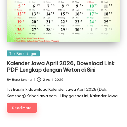
Posted
Tak Berkategori
in
Kalender Jawa April 2026, Download Link
PDF Lengkap dengan Weton di Sini
By
Benz jurong
2 April 2026
Posted
by
Ilustrasi link download Kalender Jawa April 2026 (Dok.
Kemenag) KabarJawa.com– Hingga saat ini, Kalender Jawa…
Read More