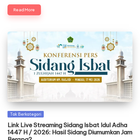
Read More
Posted
Tak Berkategori
in
Link Live Streaming Sidang Isbat Idul Adha
1447 H / 2026: Hasil Sidang Diumumkan Jam
Berapa?