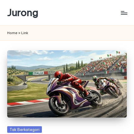
Jurong
Skip
to
content
Home
»
Link
Posted
Tak Berkategori