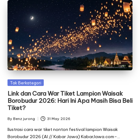
Posted
Tak Berkategori
in
Link dan Cara War Tiket Lampion Waisak
Borobudur 2026: Hari Ini Apa Masih Bisa Beli
Tiket?
By
Benz jurong
31 May 2026
Posted
by
Ilustrasi cara war tiket nonton festival lampion Waisak
Borobudur 2026 (AI // Kabar Jawa) KabarJawa.com–…