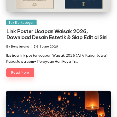
Posted
Tak Berkategori
in
Link Poster Ucapan Waisak 2026,
Download Desain Estetik & Siap Edit di Sini
By
Benz jurong
3 June 2026
Posted
by
Ilustrasi link poster ucapan Waisak 2026 (AI // Kabar Jawa)
KabarJawa.com– Perayaan Hari Raya Tri…
Read More