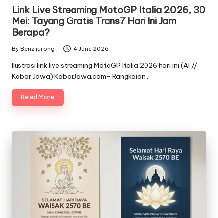
in
Link Live Streaming MotoGP Italia 2026, 30
Mei: Tayang Gratis Trans7 Hari Ini Jam
Berapa?
By
Benz jurong
4 June 2026
Posted
by
Ilustrasi link live streaming MotoGP Italia 2026 hari ini (AI //
Kabar Jawa) KabarJawa.com– Rangkaian…
Read More