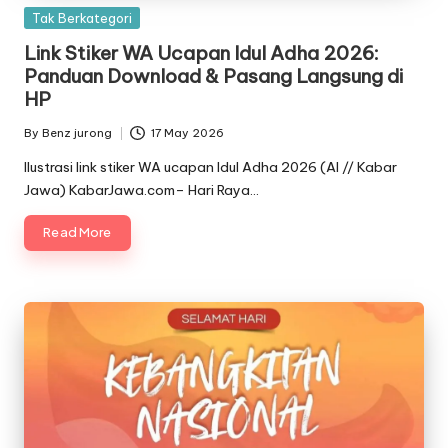
Posted
Tak Berkategori
in
Link Stiker WA Ucapan Idul Adha 2026:
Panduan Download & Pasang Langsung di
HP
By
Benz jurong
17 May 2026
Posted
by
Ilustrasi link stiker WA ucapan Idul Adha 2026 (AI // Kabar
Jawa) KabarJawa.com– Hari Raya…
Read More