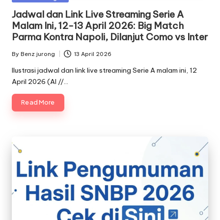
in
Jadwal dan Link Live Streaming Serie A
Malam Ini, 12-13 April 2026: Big Match
Parma Kontra Napoli, Dilanjut Como vs Inter
By
Benz jurong
13 April 2026
Posted
by
Ilustrasi jadwal dan link live streaming Serie A malam ini, 12
April 2026 (AI //…
Read More