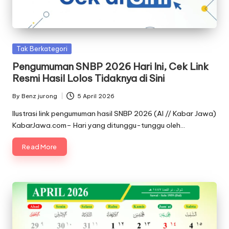
Posted
Tak Berkategori
in
Pengumuman SNBP 2026 Hari Ini, Cek Link
Resmi Hasil Lolos Tidaknya di Sini
By
Benz jurong
5 April 2026
Posted
by
Ilustrasi link pengumuman hasil SNBP 2026 (AI // Kabar Jawa)
KabarJawa.com– Hari yang ditunggu-tunggu oleh…
Read More