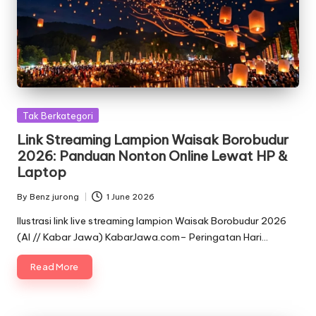
Posted
Tak Berkategori
in
Link Streaming Lampion Waisak Borobudur
2026: Panduan Nonton Online Lewat HP &
Laptop
By
Benz jurong
1 June 2026
Posted
by
Ilustrasi link live streaming lampion Waisak Borobudur 2026
(AI // Kabar Jawa) KabarJawa.com– Peringatan Hari…
Read More