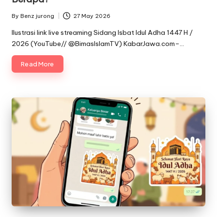
By
Benz jurong
27 May 2026
Posted
by
Ilustrasi link live streaming Sidang Isbat Idul Adha 1447 H /
2026 (YouTube// @BimasIslamTV) KabarJawa.com–…
Read More