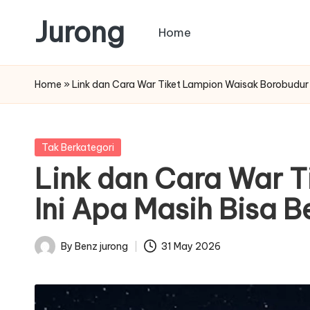
Jurong
Home
Skip
to
content
Home
»
Link dan Cara War Tiket Lampion Waisak Borobudur 20
Posted
Tak Berkategori
in
Link dan Cara War T
Ini Apa Masih Bisa Be
By
Benz jurong
31 May 2026
Posted
by