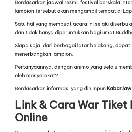
Berdasarkan jadwal resmi, festival berskala int
lampion tersebut akan mengambil tempat di La
Satu hal yang membuat acara ini selalu diserbu 
dan tidak hanya diperuntukkan bagi umat Budd
Siapa saja, dari berbagai latar belakang, dapa
menerbangkan lampion.
Pertanyaannya, dengan animo yang selalu membel
oleh masyarakat?
Berdasarkan informasi yang dihimpun
KabarJaw
Link & Cara War Tiket
Online