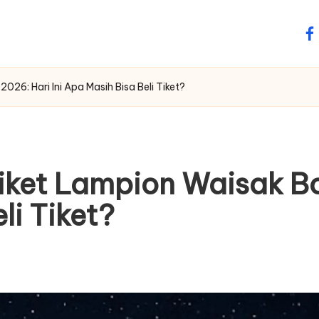
fa
26: Hari Ini Apa Masih Bisa Beli Tiket?
iket Lampion Waisak B
li Tiket?