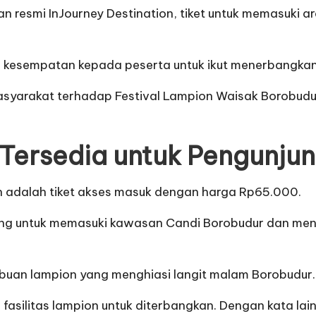
an resmi InJourney Destination, tiket untuk memasuki a
kesempatan kepada peserta untuk ikut menerbangkan la
masyarakat terhadap Festival Lampion Waisak Borobudu
Tersedia untuk Pengunju
san adalah tiket akses masuk dengan harga Rp65.000.
ung untuk memasuki kawasan Candi Borobudur dan men
uan lampion yang menghiasi langit malam Borobudur.
up fasilitas lampion untuk diterbangkan. Dengan kata l