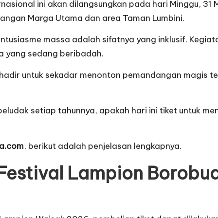
ernasional ini akan dilangsungkan pada hari Minggu, 31
pangan Marga Utama dan area Taman Lumbini.
antusiasme massa adalah sifatnya yang inklusif. Kegia
ha yang sedang beribadah.
t hadir untuk sekadar menonton pemandangan magis ter
udak setiap tahunnya, apakah hari ini tiket untuk me
a.com
, berikut adalah penjelasan lengkapnya.
 Festival Lampion Borobu