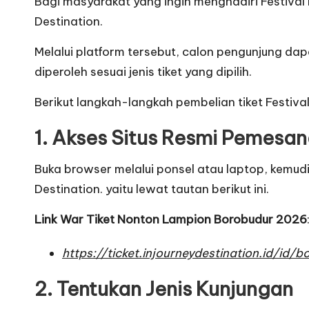
Bagi masyarakat yang ingin menghadiri Festival 
Destination.
Melalui platform tersebut, calon pengunjung dapa
diperoleh sesuai jenis tiket yang dipilih.
Berikut langkah-langkah pembelian tiket Festiv
1. Akses Situs Resmi Pemesa
Buka browser melalui ponsel atau laptop, kemud
Destination. yaitu lewat tautan berikut ini.
Link War Tiket Nonton Lampion Borobudur 2026
https://ticket.injourneydestination.id/id
2. Tentukan Jenis Kunjungan