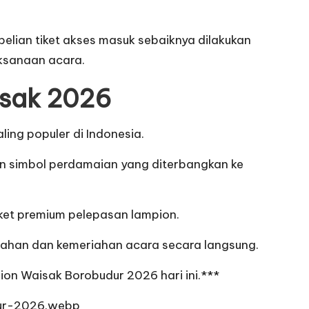
lian tiket akses masuk sebaiknya dilakukan
ksanaan acara.
isak 2026
ing populer di Indonesia.
an simbol perdamaian yang diterbangkan ke
ket premium pelepasan lampion.
ndahan dan kemeriahan acara secara langsung.
pion Waisak Borobudur 2026 hari ini.***
ur-2026.webp