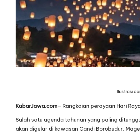
Ilustrasi 
KabarJawa.com
– Rangkaian perayaan Hari Ray
Salah satu agenda tahunan yang paling ditungg
akan digelar di kawasan Candi Borobudur, Mag