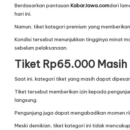
Berdasarkan pantauan
KabarJawa.com
dari lam
hari ini.
Namun, tiket kategori premium yang memberikan 
Kondisi tersebut menunjukkan tingginya minat 
sebelum pelaksanaan.
Tiket Rp65.000 Masih 
Saat ini, kategori tiket yang masih dapat dipe
Tiket tersebut memberikan izin kepada pengunj
langsung.
Pengunjung juga dapat mengabadikan momen rib
Meski demikian, tiket kategori ini tidak mencak