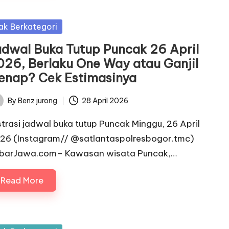
sted
ak Berkategori
adwal Buka Tutup Puncak 26 April
026, Berlaku One Way atau Ganjil
enap? Cek Estimasinya
By
Benz jurong
28 April 2026
ted
ustrasi jadwal buka tutup Puncak Minggu, 26 April
26 (Instagram// @satlantaspolresbogor.tmc)
barJawa.com– Kawasan wisata Puncak,…
Read More