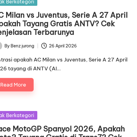
sted
ak Berkategori
 Milan vs Juventus, Serie A 27 April
pakah Tayang Gratis ANTV? Cek
enjelasan Terbarunya
By
Benz jurong
26 April 2026
ted
ustrasi apakah AC Milan vs Juventus, Serie A 27 April
26 tayang di ANTV (AI…
Read More
sted
ak Berkategori
ace MotoGP Spanyol 2026, Apakah