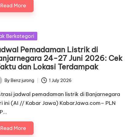
Read More
sted
ak Berkategori
adwal Pemadaman Listrik di
anjarnegara 24-27 Juni 2026: Cek
aktu dan Lokasi Terdampak
By
Benz jurong
1 July 2026
ted
ustrasi jadwal pemadaman listrik di Banjarnegara
ri ini (AI // Kabar Jawa) KabarJawa.com– PLN
P…
Read More