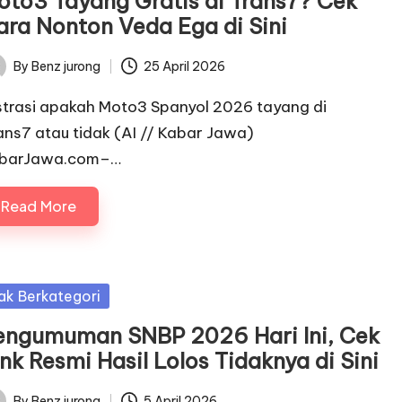
oto3 Tayang Gratis di Trans7? Cek
ara Nonton Veda Ega di Sini
By
Benz jurong
25 April 2026
ted
ustrasi apakah Moto3 Spanyol 2026 tayang di
ans7 atau tidak (AI // Kabar Jawa)
barJawa.com–…
Read More
sted
ak Berkategori
engumuman SNBP 2026 Hari Ini, Cek
nk Resmi Hasil Lolos Tidaknya di Sini
By
Benz jurong
5 April 2026