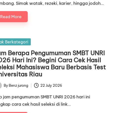
mbang. Simak watak, rezeki, karier, hingga jodoh…
Read More
sted
ak Berkategori
am Berapa Pengumuman SMBT UNRI
026 Hari Ini? Begini Cara Cek Hasil
eleksi Mahasiswa Baru Berbasis Test
niversitas Riau
By
Benz jurong
22 July 2026
ted
fo jam pengumuman SMBT UNRI 2026 hari ini
ngkap cara cek hasil seleksi di link…