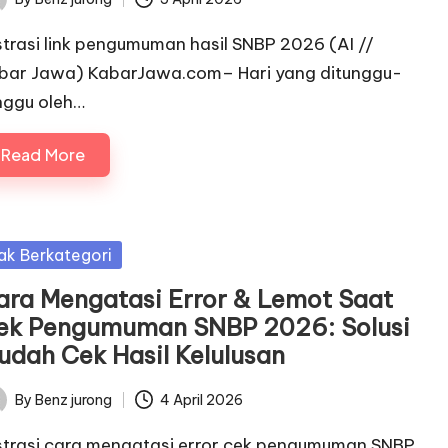
ted
ustrasi link pengumuman hasil SNBP 2026 (AI //
bar Jawa) KabarJawa.com– Hari yang ditunggu-
nggu oleh…
Read More
sted
ak Berkategori
ara Mengatasi Error & Lemot Saat
ek Pengumuman SNBP 2026: Solusi
udah Cek Hasil Kelulusan
By
Benz jurong
4 April 2026
ted
ustrasi cara mengatasi error cek pengumuman SNBP