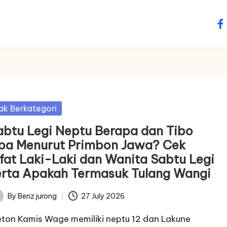
fa
sted
ak Berkategori
abtu Legi Neptu Berapa dan Tibo
pa Menurut Primbon Jawa? Cek
ifat Laki-Laki dan Wanita Sabtu Legi
erta Apakah Termasuk Tulang Wangi
By
Benz jurong
27 July 2026
ted
ton Kamis Wage memiliki neptu 12 dan Lakune