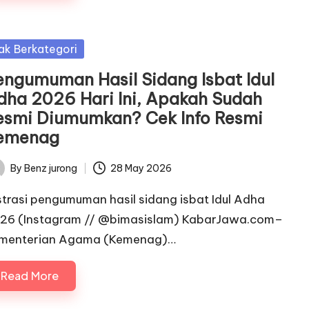
sted
ak Berkategori
engumuman Hasil Sidang Isbat Idul
dha 2026 Hari Ini, Apakah Sudah
esmi Diumumkan? Cek Info Resmi
emenag
By
Benz jurong
28 May 2026
ted
ustrasi pengumuman hasil sidang isbat Idul Adha
26 (Instagram // @bimasislam) KabarJawa.com–
menterian Agama (Kemenag)…
Read More