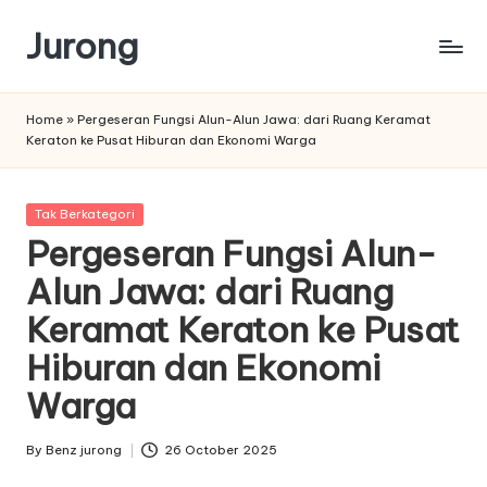
Jurong
Skip
to
content
Home
»
Pergeseran Fungsi Alun-Alun Jawa: dari Ruang Keramat
Keraton ke Pusat Hiburan dan Ekonomi Warga
Posted
Tak Berkategori
in
Pergeseran Fungsi Alun-
Alun Jawa: dari Ruang
Keramat Keraton ke Pusat
Hiburan dan Ekonomi
Warga
By
Benz jurong
26 October 2025
Posted
by