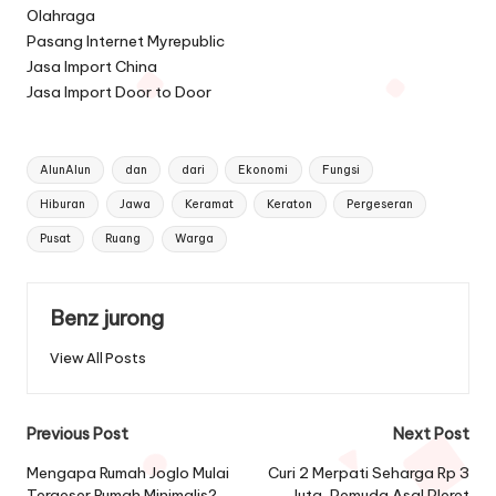
Olahraga
Pasang Internet Myrepublic
Jasa Import China
Jasa Import Door to Door
Tags:
AlunAlun
dan
dari
Ekonomi
Fungsi
Hiburan
Jawa
Keramat
Keraton
Pergeseran
Pusat
Ruang
Warga
Benz jurong
View All Posts
Post
Previous Post
Next Post
navigation
Mengapa Rumah Joglo Mulai
Curi 2 Merpati Seharga Rp 3
Tergeser Rumah Minimalis?
Juta, Pemuda Asal Pleret