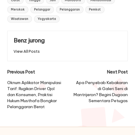
Catat
hingga
Juni
Malioboro
Mendominasi
Merokok
Pelanggar
Pelanggaran
Pemkot
Wisatawan
Yogyakarta
Benz jurong
View All Posts
Post
Previous Post
Next Post
navigation
Oknum Aplikator Manipulasi
Apa Penyebab Kebakaran
Tarif: Rugikan Driver Ojol
di Galeri Seni di
dan Konsumen, Praktisi
Mantrijeron? Begini Dugaan
Hukum Musthafa Bongkar
Sementara Petugas
Pelanggaran Berat