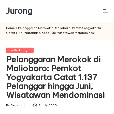
Jurong
Skip
to
content
Home
»
Pelanggaran Merokok di Malioboro: Pemkot Yogyakarta
Catat 1.137 Pelanggar hingga Juni, Wisatawan Mendominasi
Posted
Tak Berkategori
in
Pelanggaran Merokok di
Malioboro: Pemkot
Yogyakarta Catat 1.137
Pelanggar hingga Juni,
Wisatawan Mendominasi
By
Benz jurong
21 July 2025
Posted
by