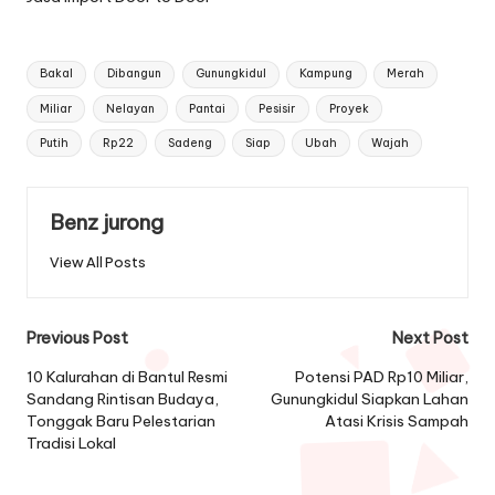
Tags:
Bakal
Dibangun
Gunungkidul
Kampung
Merah
Miliar
Nelayan
Pantai
Pesisir
Proyek
Putih
Rp22
Sadeng
Siap
Ubah
Wajah
Benz jurong
View All Posts
Post
Previous Post
Next Post
navigation
10 Kalurahan di Bantul Resmi
Potensi PAD Rp10 Miliar,
Sandang Rintisan Budaya,
Gunungkidul Siapkan Lahan
Tonggak Baru Pelestarian
Atasi Krisis Sampah
Tradisi Lokal