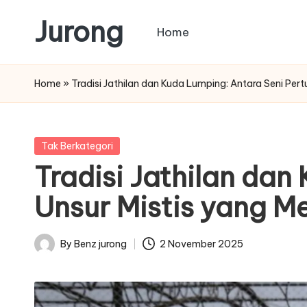
Jurong
Home
Skip
to
content
Home
»
Tradisi Jathilan dan Kuda Lumping: Antara Seni Pert
Posted
Tak Berkategori
in
Tradisi Jathilan dan
Unsur Mistis yang M
By
Benz jurong
2 November 2025
Posted
by