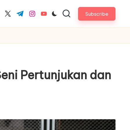
Subscribe
cebook.com
twitter.com
t.me
instagram.com
youtube.com
Seni Pertunjukan dan