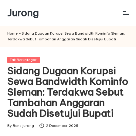
Jurong
Skip
to
content
Home
»
Sidang Dugaan Korupsi Sewa Bandwidth Kominfo Sleman:
Terdakwa Sebut Tambahan Anggaran Sudah Disetujui Bupati
Posted
Tak Berkategori
in
Sidang Dugaan Korupsi
Sewa Bandwidth Kominfo
Sleman: Terdakwa Sebut
Tambahan Anggaran
Sudah Disetujui Bupati
By
Benz jurong
2 December 2025
Posted
by