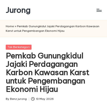
Jurong
Skip
to
content
Home
»
Pemkab Gunungkidul Jajaki Perdagangan Karbon Kawasan
Karst untuk Pengembangan Ekonomi Hijau
Posted
Tak Berkategori
in
Pemkab Gunungkidul
Jajaki Perdagangan
Karbon Kawasan Karst
untuk Pengembangan
Ekonomi Hijau
By
Benz jurong
13 May 2026
Posted
by