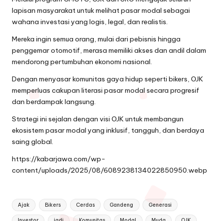
lapisan masyarakat untuk melihat pasar modal sebagai
wahana investasi yang logis, legal, dan realistis.
Mereka ingin semua orang, mulai dari pebisnis hingga
penggemar otomotif, merasa memiliki akses dan andil dalam
mendorong pertumbuhan ekonomi nasional.
Dengan menyasar komunitas gaya hidup seperti bikers, OJK
memperluas cakupan literasi pasar modal secara progresif
dan berdampak langsung.
Strategi ini sejalan dengan visi OJK untuk membangun
ekosistem pasar modal yang inklusif, tangguh, dan berdaya
saing global.
https://kabarjawa.com/wp-
content/uploads/2025/08/6089238134022850950.webp
Tags:
Ajak
Bikers
Cerdas
Gandeng
Generasi
Investor
jadi
Komunitas
Modal
Muda
OJK