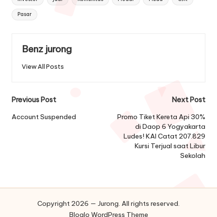
Pasar
Benz jurong
View All Posts
Post
Previous Post
Next Post
navigation
Account Suspended
Promo Tiket Kereta Api 30%
di Daop 6 Yogyakarta
Ludes! KAI Catat 207.829
Kursi Terjual saat Libur
Sekolah
Copyright 2026 — Jurong. All rights reserved.
Bloglo WordPress Theme