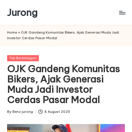
Jurong
Skip
to
content
Home
»
OJK Gandeng Komunitas Bikers, Ajak Generasi Muda Jadi
Investor Cerdas Pasar Modal
Posted
Tak Berkategori
in
OJK Gandeng Komunitas
Bikers, Ajak Generasi
Muda Jadi Investor
Cerdas Pasar Modal
By
Benz jurong
8 August 2025
Posted
by