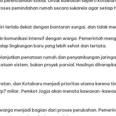
 perencanaan sosial. Untuk kawasan seperti Kotaba
proses pemindahan rumah secara sukarela agar setiap h
i terlalu dekat dengan bantaran sungai, dan tidak mem
n komunikasi intensif dengan warga. Pemerintah mengh
ap lingkungan baru yang lebih sehat dan tertata.
lanjutkan penataan rumah dan penyambungan jaringa
tuan sistem, bukan proyek parsial. Hasilnya dihara
tan, dan Kotabaru menjadi prioritas utama karena ti
Rp7 miliar, Pemkot Jogja akan menata kawasan-kawas
 warga menjadi bagian dari proses perubahan. Pemer