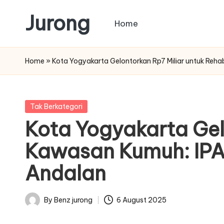
Jurong
Home
Skip
to
content
Home
»
Kota Yogyakarta Gelontorkan Rp7 Miliar untuk Reha
Posted
Tak Berkategori
in
Kota Yogyakarta Gelo
Kawasan Kumuh: IPAL
Andalan
By
Benz jurong
6 August 2025
Posted
by