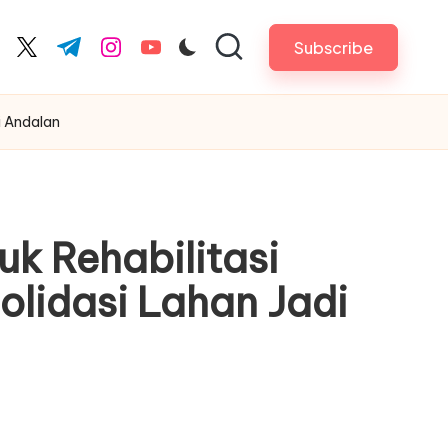
Subscribe
cebook.com
twitter.com
t.me
instagram.com
youtube.com
i Andalan
uk Rehabilitasi
lidasi Lahan Jadi