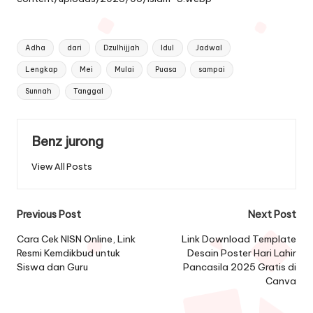
Tags:
Adha
dari
Dzulhijjah
Idul
Jadwal
Lengkap
Mei
Mulai
Puasa
sampai
Sunnah
Tanggal
Benz jurong
View All Posts
Post
Previous Post
Next Post
navigation
Cara Cek NISN Online, Link
Link Download Template
Resmi Kemdikbud untuk
Desain Poster Hari Lahir
Siswa dan Guru
Pancasila 2025 Gratis di
Canva