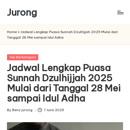
Jurong
Skip
to
content
Home
»
Jadwal Lengkap Puasa Sunnah Dzulhijjah 2025 Mulai dari
Tanggal 28 Mei sampai Idul Adha
Posted
Tak Berkategori
in
Jadwal Lengkap Puasa
Sunnah Dzulhijjah 2025
Mulai dari Tanggal 28 Mei
sampai Idul Adha
By
Benz jurong
7 June 2025
Posted
by