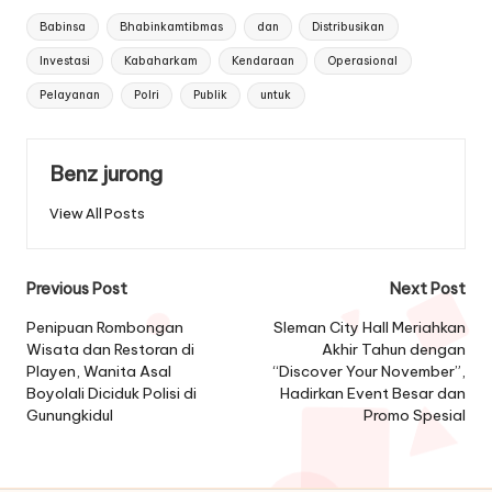
Tags:
Babinsa
Bhabinkamtibmas
dan
Distribusikan
Investasi
Kabaharkam
Kendaraan
Operasional
Pelayanan
Polri
Publik
untuk
Benz jurong
View All Posts
Post
Previous Post
Next Post
navigation
Penipuan Rombongan
Sleman City Hall Meriahkan
Wisata dan Restoran di
Akhir Tahun dengan
Playen, Wanita Asal
“Discover Your November”,
Boyolali Diciduk Polisi di
Hadirkan Event Besar dan
Gunungkidul
Promo Spesial