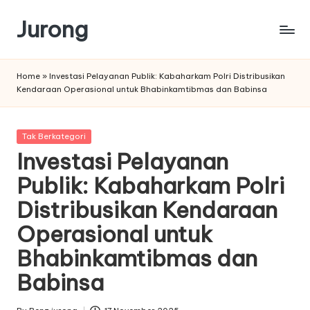
Jurong
Skip
to
content
Home
»
Investasi Pelayanan Publik: Kabaharkam Polri Distribusikan
Kendaraan Operasional untuk Bhabinkamtibmas dan Babinsa
Posted
Tak Berkategori
in
Investasi Pelayanan
Publik: Kabaharkam Polri
Distribusikan Kendaraan
Operasional untuk
Bhabinkamtibmas dan
Babinsa