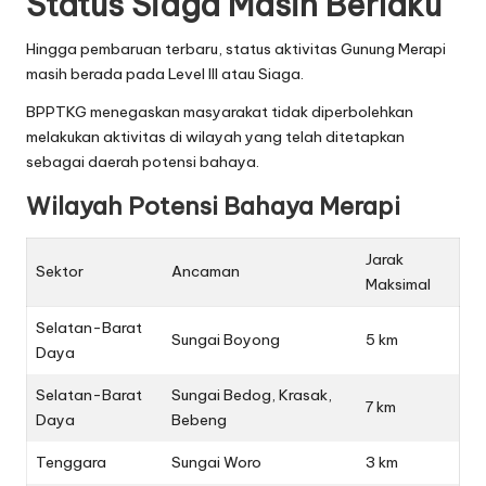
Status Siaga Masih Berlaku
Hingga pembaruan terbaru, status aktivitas Gunung Merapi
masih berada pada Level III atau Siaga.
BPPTKG menegaskan masyarakat tidak diperbolehkan
melakukan aktivitas di wilayah yang telah ditetapkan
sebagai daerah potensi bahaya.
Wilayah Potensi Bahaya Merapi
Jarak
Sektor
Ancaman
Maksimal
Selatan-Barat
Sungai Boyong
5 km
Daya
Selatan-Barat
Sungai Bedog, Krasak,
7 km
Daya
Bebeng
Tenggara
Sungai Woro
3 km