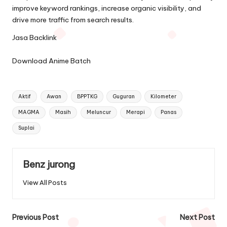
improve keyword rankings, increase organic visibility, and
drive more traffic from search results.
Jasa Backlink
Download Anime Batch
Tags:
Aktif
Awan
BPPTKG
Guguran
Kilometer
MAGMA
Masih
Meluncur
Merapi
Panas
Suplai
Benz jurong
View All Posts
Post
Previous Post
Next Post