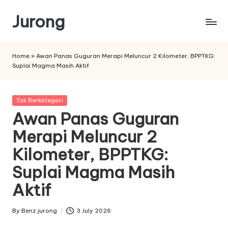
Jurong
Skip
to
content
Home
»
Awan Panas Guguran Merapi Meluncur 2 Kilometer, BPPTKG:
Suplai Magma Masih Aktif
Posted
Tak Berkategori
in
Awan Panas Guguran
Merapi Meluncur 2
Kilometer, BPPTKG:
Suplai Magma Masih
Aktif
By
Benz jurong
3 July 2026
Posted
by