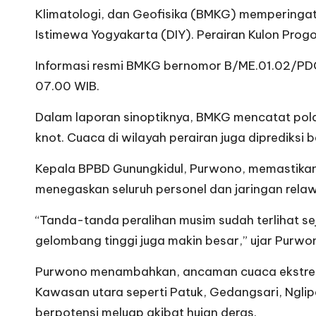
Klimatologi, dan Geofisika (BMKG) memperingat
Istimewa Yogyakarta (DIY). Perairan Kulon Progo
Informasi resmi BMKG bernomor B/ME.01.02/PDG
07.00 WIB.
Dalam laporan sinoptiknya, BMKG mencatat pola
knot. Cuaca di wilayah perairan juga diprediksi
Kepala BPBD Gunungkidul, Purwono, memastikan 
menegaskan seluruh personel dan jaringan relawa
“Tanda-tanda peralihan musim sudah terlihat sej
gelombang tinggi juga makin besar,” ujar Purwo
Purwono menambahkan, ancaman cuaca ekstrem ta
Kawasan utara seperti Patuk, Gedangsari, Nglip
berpotensi meluap akibat hujan deras.