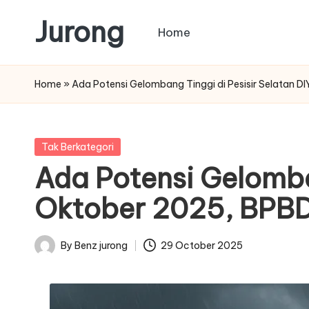
Jurong
Home
Skip
to
content
Home
»
Ada Potensi Gelombang Tinggi di Pesisir Selatan D
Posted
Tak Berkategori
in
Ada Potensi Gelomban
Oktober 2025, BPBD
By
Benz jurong
29 October 2025
Posted
by