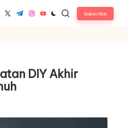
Subscribe
cebook.com
twitter.com
t.me
instagram.com
youtube.com
atan DIY Akhir
nuh